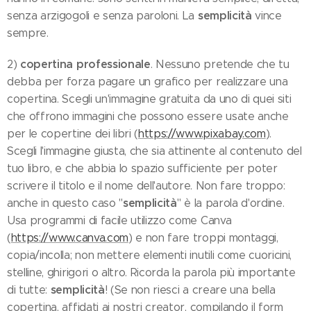
semplicità
senza arzigogoli e senza paroloni. La
vince
sempre.
copertina professionale
2)
. Nessuno pretende che tu
debba per forza pagare un grafico per realizzare una
copertina. Scegli un'immagine gratuita da uno di quei siti
che offrono immagini che possono essere usate anche
per le copertine dei libri (
https://www.pixabay.com
).
Scegli l'immagine giusta, che sia attinente al contenuto del
tuo libro, e che abbia lo spazio sufficiente per poter
scrivere il titolo e il nome dell'autore. Non fare troppo:
semplicità
anche in questo caso "
" è la parola d'ordine.
Usa programmi di facile utilizzo come Canva
(
https://www.canva.com
) e non fare troppi montaggi,
copia/incolla; non mettere elementi inutili come cuoricini,
stelline, ghirigori o altro. Ricorda la parola più importante
semplicità
di tutte:
! (Se non riesci a creare una bella
copertina, affidati ai nostri creator, compilando il form