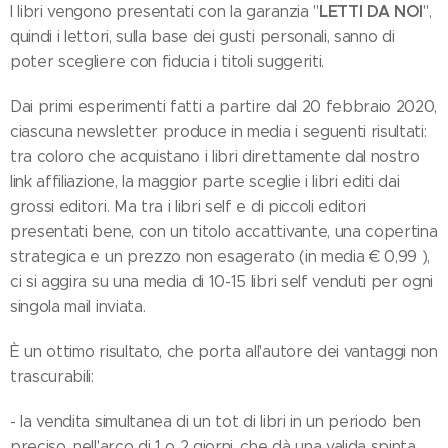
LETTI DA NOI
I libri vengono presentati con la garanzia "
",
quindi i lettori, sulla base dei gusti personali, sanno di
poter scegliere con fiducia i titoli suggeriti.
Dai primi esperimenti fatti a partire dal 20 febbraio 2020,
ciascuna newsletter produce in media i seguenti risultati:
tra coloro che acquistano i libri direttamente dal nostro
link affiliazione, la maggior parte sceglie i libri editi dai
grossi editori. Ma tra i libri self e di piccoli editori
presentati bene, con un titolo accattivante, una copertina
strategica e un prezzo non esagerato (in media € 0,99 ),
ci si aggira su una media di 10-15 libri self venduti per ogni
singola mail inviata.
È un ottimo risultato, che porta all'autore dei vantaggi non
trascurabili:
- la vendita simultanea di un tot di libri in un periodo ben
preciso, nell'arco di 1 o 2 giorni, che dà una valida spinta