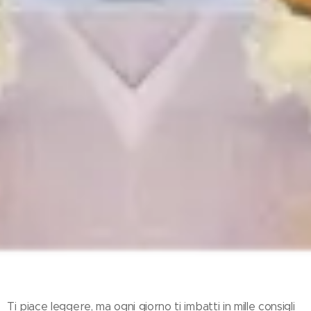
Ti piace leggere, ma ogni giorno ti imbatti in mille consigli