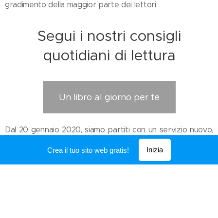
gradimento della maggior parte dei lettori.
Segui i nostri consigli
quotidiani di lettura
Un libro al giorno per te
Dal 20 gennaio 2020, siamo partiti con un servizio nuovo,
due newsletter
che è il nostro fiore all'occhiello:
Inizia
Crea il tuo sito web gratis!
settimanali
5 libri
, che vi segnalano ben
, scelti per voi
sulla base dei vostri gusti e preferenze.
La nostra esperienza ci insegna che è inutile focalizzarci
sulla presentazione di mille titoli alla volta, considerato che
è impossibile per un lettore leggerli tutti. Andiamo dritti al